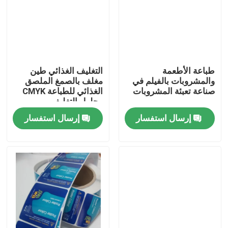
المنتجات
ملصقات ملصقات لاصقة
طباعة الأطعمة
التغليف الغذائي طين
والمشروبات بالفيلم في
مغلف بالصمغ الملصق
صناعة تعبئة المشروبات
الغذائي للطباعة CMYK
ملصقات ملصقات التعبئة والتغليف
وحلول التغليف
إرسال استفسار
إرسال استفسار
تسميات البيع بالتجزئة المخصصة
ملصقات الطعام اللاصق
تسميات زجاجة المشروبات
تسميات مستحضرات التجميل للماء