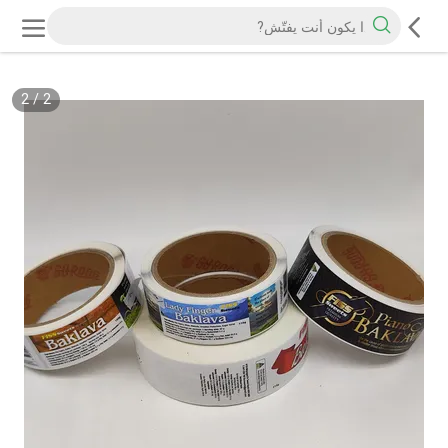
2
/
2