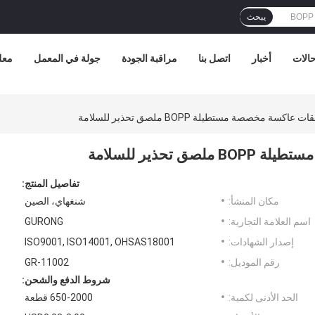
يبحث
الات
أخبار
اتصل بنا
مراقبة الجودة
جولة في المعمل
معل
 مخصصة مستطيلة BOPP ملصق تحذير للسلامة
حذير للسلامة
تفاصيل المنتج:
مكان المنشأ:
شنغهاي، الصين
اسم العلامة التجارية:
GURONG
إصدار الشهادات:
ISO9001, ISO14001, OHSAS18001
رقم الموديل:
GR-11002
شروط الدفع والشحن:
الحد الأدنى لكمية:
650-2000 قطعة