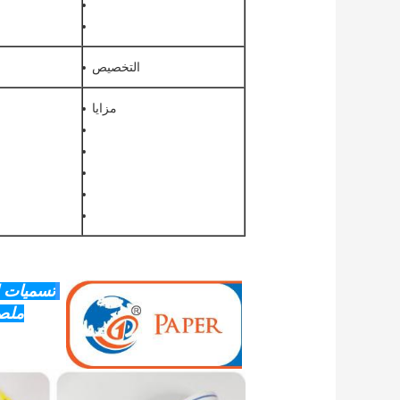
التخصيص
مزايا
تسميات ا
ملصق