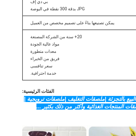
بي دي إف
JPG بدقة 300 نقطة في البوصة
يمكن تصنيعها بناءً على تصميم مخصص من العميل
20+ سنة من الشركة المصنعة
مواد عالية الجودة
معدات متطورة
فريق من الخبراء
سعر تنافسى
خدمة احترافية.
الفئات الرئيسية:
لبيع بالتجزئة |ملصقات التغليف |ملصقات ترويجية |
ات المنتجات الغذائية وأكثر من ذلك بكثير ...