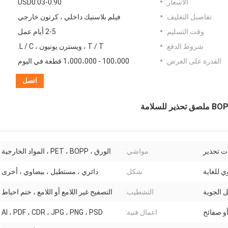
الأسعار:
USD0.03-0.90
تفاصيل التغليف:
فيلم بلاستيك داخلي ، كرتون خارجي
وقت التسليم:
2-5 أيام عمل
شروط الدفع:
T / T ، ويسترن يونيون ، L / C.
القدرة على العرض:
100،000 - 1،000،000 قطعة في اليوم
اتصل
ات تحذير
مواشي:
الورق ، PET ، BOPP ، المواد الخارجية
وي للغاية
شكل:
دائري ، مستطيل ، بيضاوي ، أخرى
 الجوية
التشطيب:
التصفيح غير اللامع أو اللامع ، ختم احباط
و صفائح
اعمال فنية:
AI ، PDF ، CDR ، JPG ، PNG ، PSD