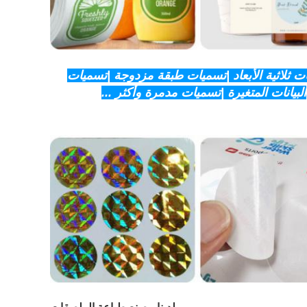
 ثلاثية الأبعاد |تسميات طبقة مزدوجة |تسميات
البيانات المتغيرة |تسميات مدمرة وأكثر ...