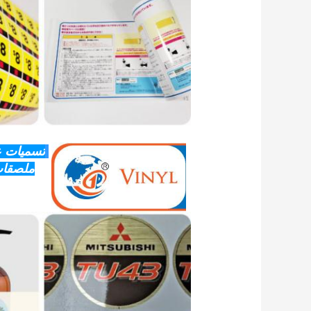
تسميات ع
ملصقات 