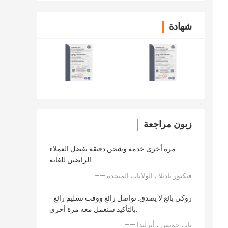
شهادة
زبون مراجعة
مرة أخرى خدمة وشحن دقيقة بفضل العملاء
الراضين للغاية
—— فيكتور باديلا ، الولايات المتحدة
روكي بائع لا يصدق. تواصل رائع ووقت تسليم رائع -
بالتأكيد سنعمل معه مرة أخرى.
—— بات جويس ، أيرلندا