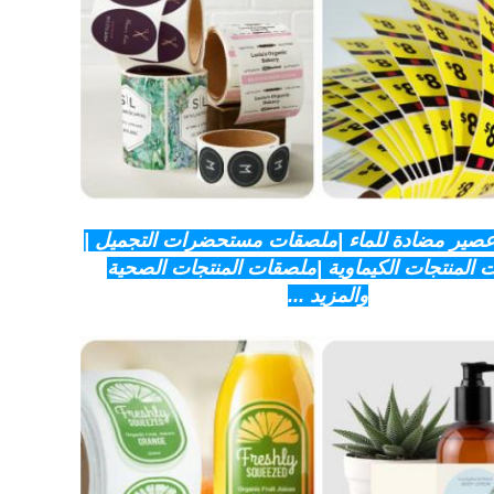
صير مضادة للماء |ملصقات مستحضرات التجميل |
المنتجات الكيماوية |ملصقات المنتجات الصحية
والمزيد ...