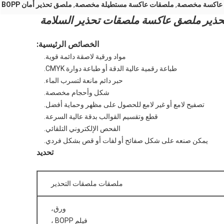
 عاكسة مخصصة
,
ملصقات عاكسة مستطيلة مخصصة
,
ملصق تحذير أمان BOPP
حذير ملصق عاكسة ملصقات تحذير السلامة
الخصائص الرئيسية:
مواد ورقية لاصقة دائمة قوية.
طباعة رقمية عالية الدقة أو طباعة دوارة CMYK.
حبر دائم مانعة لتسرب الماء.
شكل وأحجام مخصصة.
تصفيح لامع أو غير لامع للحصول على مظهر وحماية أفضل.
قطع وتقسيم القوالب بدقة عالية السرعة.
الفحص الإلكتروني التلقائي.
يمكن صنعه على شكل صفائح أو لفات أو قص بشكل فردي.
تحديد
ملصقات ملصقات التحذير
ورق،
فيلم BOPP ،