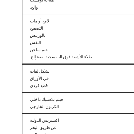
طباعة أوفست
وإلخ.
لامع أو مات
التصفيح
بالورنيش
النقش
ختم ساخن
طلاء للأشعة فوق البنفسجية بقعة إلخ.
بشكل لفات
في الأوراق
قطع فردي
فيلم بلاستيك داخلي
الكرتون الخارجي
اكسبريس الدولية
عن طريق البحر