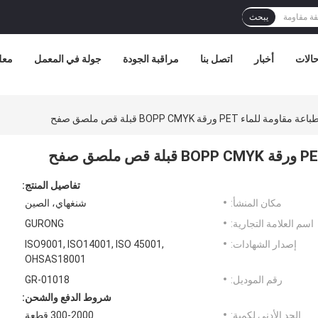
يبحث
الات
أخبار
اتصل بنا
مراقبة الجودة
جولة في المعمل
معل
PET ورقة BOPP CMYK قبلة قص ملصق صفح
تفاصيل المنتج:
مكان المنشأ:
شنغهاي، الصين
اسم العلامة التجارية:
GURONG
إصدار الشهادات:
ISO9001, ISO14001, ISO 45001,
OHSAS18001
رقم الموديل:
GR-01018
شروط الدفع والشحن:
الحد الأدنى لكمية:
300-2000 قطعة