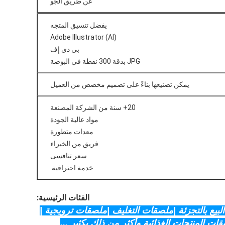
عن طريق الجو
يفضل تنسيق المتجه
Adobe Illustrator (AI)
بي دي إف
JPG بدقة 300 نقطة في البوصة
يمكن تصنيعها بناءً على تصميم مخصص من العميل
20+ سنة من الشركة المصنعة
مواد عالية الجودة
معدات متطورة
فريق من الخبراء
سعر تنافسى
خدمة احترافية.
الفئات الرئيسية:
لبيع بالتجزئة |ملصقات التغليف |ملصقات ترويجية |
ات المنتجات الغذائية وأكثر من ذلك بكثير ...