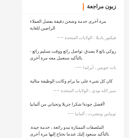
زبون مراجعة
مرة أخرى خدمة وشحن دقيقة بفضل العملاء
الراضين للغاية
—— فيكتور باديلا ، الولايات المتحدة
روكي بائع لا يصدق. تواصل رائع ووقت تسليم رائع -
بالتأكيد سنعمل معه مرة أخرى.
—— بات جويس ، أيرلندا
كان كل شيء على ما يرام وكانت الوظيفة مثالية
—— سير الله تودي ، الولايات المتحدة
أفضل جودة! شكرا جزيلا وتحياتي من ألمانيا!
—— توبياس ويتشرت ، ألمانيا
الملصقات الممتازة تبدو رائعة ، خدمة جيدة.
بالتأكيد سنعود إليك عندما نحتاج إليها مرة أخرى.