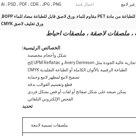
 غير لامع
اعمال فنية:
AI ، PSD ، PDF ، CDR ، JPG ، PNG
من مادة PET مقاوم للماء
,
ورق لاصق قابل للطباعة مضاد للماء BOPP
,
ورق تغليف لاصق CMYK
 ، ملصقات لاصقة ، ملصقات احباط
الخصائص الرئيسية:
شكل وأحجام مخصصة.
 مثل Avery Dennison و UPM Reflatac إلخ.
الطباعة الرقمية بالألوان الكاملة أو الطباعة التقليدية CMYK.
تصفيح لامع لمظهر لامع وحماية.
قطع وتقسيم القوالب بدقة.
يمكن صنعه على شكل صفائح أو لفات أو قص بشكل فردي.
الفحص الإلكتروني التلقائي.
تحديد
ملصقات تسمية لامعة