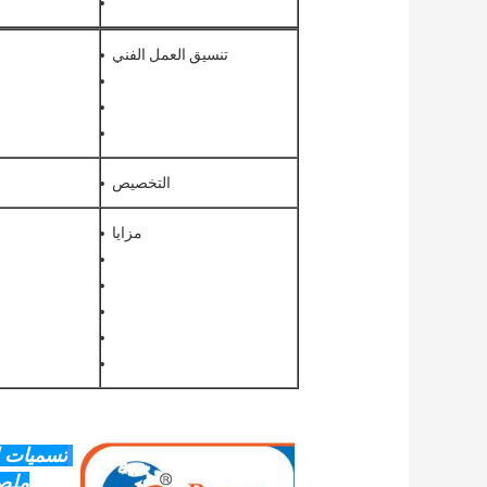
تنسيق العمل الفني
التخصيص
مزايا
تسميات ا
ملصق