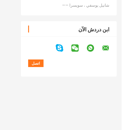
—— شانيل يوسفي ، سويسرا
ابن دردش الآن