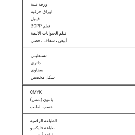
ورقة فنية
اوراق حرفية
فينيل
فيلم BOPP
فيلم الحيوانات الأليفة
أبيض ، شفاف ، فضي
مستطيلي
دائري
بيضاوي
شكل مخصص
CMYK
بانتون (بمس)
حسب الطلب
الطباعة الرقمية
طباعة فليكسو