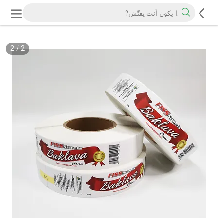
2
/
2