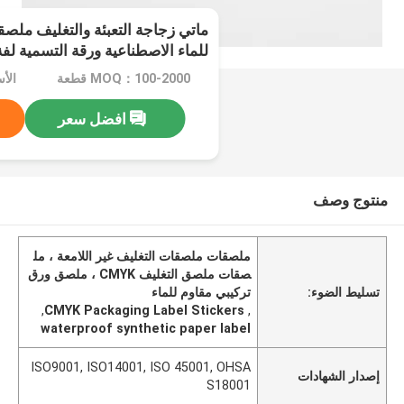
للماء الاصطناعية ورقة التسمية لفة
MOQ：100-2000 قطعة
الأسعار
افضل سعر
منتوج وصف
ملصقات ملصقات التغليف غير اللامعة ، مل
صقات ملصق التغليف CMYK ، ملصق ورق
تسليط الضوء:
تركيبي مقاوم للماء
,
CMYK Packaging Label Stickers
,
waterproof synthetic paper label
ISO9001, ISO14001, ISO 45001, OHSA
إصدار الشهادات
S18001