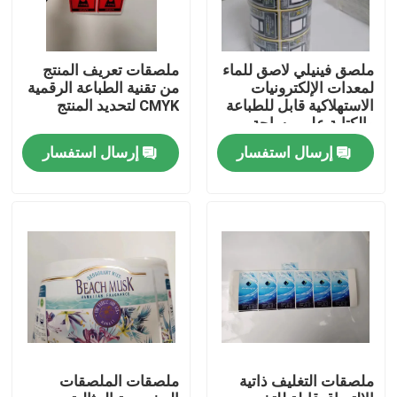
المنتجات
ملصق فينيلي لاصق للماء
ملصقات تعريف المنتج
لمعدات الإلكترونيات
من تقنية الطباعة الرقمية
الاستهلاكية قابل للطباعة
CMYK لتحديد المنتج
ملصقات ملصقات لاصقة
والكتابة على مساحة
فارغة
إرسال استفسار
إرسال استفسار
ملصقات ملصقات التعبئة والتغليف
تسميات البيع بالتجزئة المخصصة
ملصقات الطعام اللاصق
تسميات زجاجة المشروبات
ملصقات التغليف ذاتية
ملصقات الملصقات
تسميات مستحضرات التجميل للماء