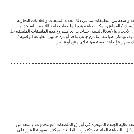
صقة Gurong GR0035 مثالية لمجموعة واسعة من التطبيقات بما في ذلك تحديد المنتجات والعلامات التجارية
لاستيك / القماش، يمكن طباعة هذه الملصقات ذاتية اللاصقة باستخدام
ن الأحجام والأشكال لتلبية احتياجات أي مشروع.هذه الملصقات الملصقة على
ة، ويمكن طباعتها إما من جانب واحد أو من جانبين الطباعة الرقمية /
هي منتجات العلامات اللاصقة عالية الجودة المتوفرة في أوراق الملصقات. مع مجموعة واسعة من
كل ، الطباعة الجانبية ،وتكنولوجيا الطباعة، يمكنك بسهولة العثور على