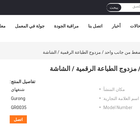
يبحث
الات
أخبار
اتصل بنا
مراقبة الجودة
جولة في المعمل
معل
 من جانب واحد / مزدوج الطباعة الرقمية / الشاشة
زدوج الطباعة الرقمية / الشاشة
تفاصيل المنتج:
مكان المنشأ:
شنغهاي
اسم العلامة التجارية:
Gurong
GR0035
Model Number:
اتصل