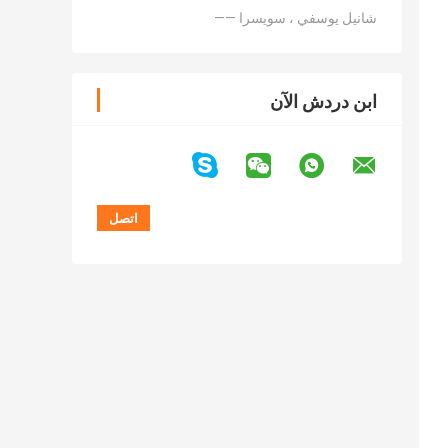
—— شانيل يوسفي ، سويسرا
ابن دردش الآن