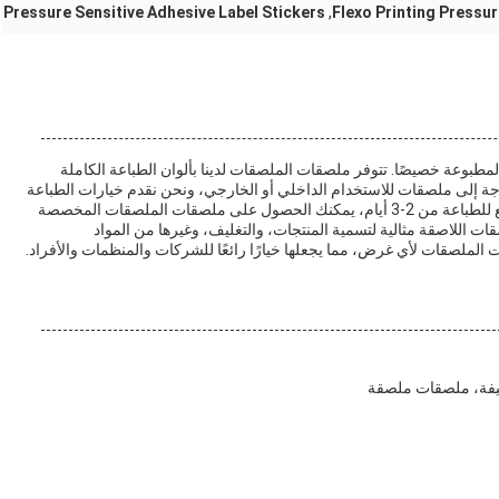
Pressure Sensitive Adhesive Label Stickers
,
Flexo Printing Pressur
طبوعة خصيصًا. تتوفر ملصقات الملصقات لدينا بألوان الطباعة الكاملة
سواء كنت بحاجة إلى ملصقات للاستخدام الداخلي أو الخارجي، ونحن نقدم خيارات الطباعة
الرقمية، وشاشة، والطباعة المرنة. بالإضافةمع وقتنا السريع للطباعة من 2-3 أيام، يمكنك الحصول على ملصقات الملصقات المخصصة
 اللاصقة مثالية لتسمية المنتجات، والتغليف، وغيرها من المواد
لملصقات لأي غرض، مما يجعلها خيارًا رائعًا للشركات والمنظمات والأفراد.
يفة، ملصقات ملصقة