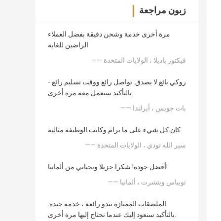
زبون مراجعة
مرة أخرى خدمة وشحن دقيقة بفضل العملاء
الراضين للغاية
—— فيكتور باديلا ، الولايات المتحدة
روكي بائع لا يصدق. تواصل رائع ووقت تسليم رائع -
بالتأكيد سنعمل معه مرة أخرى.
—— بات جويس ، أيرلندا
كان كل شيء على ما يرام وكانت الوظيفة مثالية
—— سير الله تودي ، الولايات المتحدة
أفضل جودة! شكرا جزيلا وتحياتي من ألمانيا!
—— توبياس ويتشرت ، ألمانيا
الملصقات الممتازة تبدو رائعة ، خدمة جيدة.
بالتأكيد سنعود إليك عندما نحتاج إليها مرة أخرى.