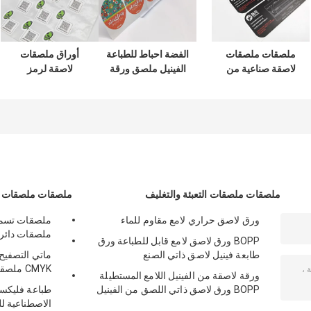
ملصقات ملصقات
الفضة احباط للطباعة
أوراق ملصقات
لاصقة صناعية من
الفينيل ملصق ورقة
لاصقة لرمز
Glassine لتسمية
الجرار الزخرفية
الاستجابة السريعة
مكونات الطعام
للماء ورقة لاصقة
الاصطناعية مصممة
بالورنيش
خصيصًا لتسميات
مخصصة
ملصقات ملصقات التعبئة والتغليف
ملصقات ملصقات ل
ورق لاصق حراري لامع مقاوم للماء
ملصقات دائري
BOPP ورق لاصق لامع قابل للطباعة ورق
طابعة فينيل لاصق ذاتي الصنع
ماتي التصفيح 
CMYK ملصقات لاصقة قابلة للإزالة
ورقة لاصقة من الفينيل اللامع المستطيلة
BOPP ورق لاصق ذاتي اللصق من الفينيل
الاصطناعية لل