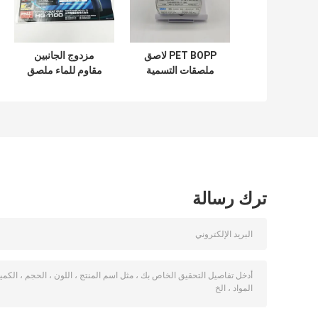
PET BOPP لاصق
مزدوج الجانبين
ملصقات التسمية
مقاوم للماء ملصق
للماء الصناعي ماتي
اصطناعي BOPP
الفضة التسمية
فيلم CMYK ورق
لاصق صناعي
ترك رسالة