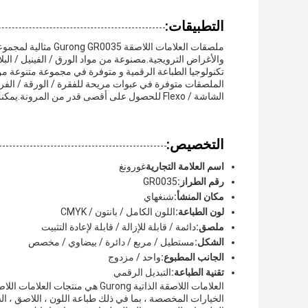
التطبيقات:
ملصقات العلامات اللا
والأغراض الترويجية.مصنوعة من مواد الورق / الفينيل / الب
تكنولوجيا الطباعة الرقمية و متوفرة في مجموعة متنوعة م
الملصقات متوفرة في عبوات مريحة للفقرة / الورقة / الفردي
الشاشة / Flexo للحصول على أقصى قدر من المرونة.يمكنك بسهولة إضافة لمسة مهنية لأي منتج أو عنصر.
التخصيص:
اسم العلامة التجارية
غورونغ
رقم الطراز:
GR0035
مكان المنشأ:
شنغهاي
لون الطباعة:
اللون الكامل / بانتون / CMYK
ملصق:
دائمة / قابلة للإزالة / قابلة لإعادة التثبيت
الشكل:
مستطيل / مربع / دائرة / بيضاوي / مخصص
الجانب المطبوع:
واحد / مزدوج
تقنية الطباعة:
التبديل الرقمي
العلامات اللاصقة الذاتية Gurong 
الخيارات المخصصة ، بما في ذلك طباعة اللون ، اللاصق ، الش