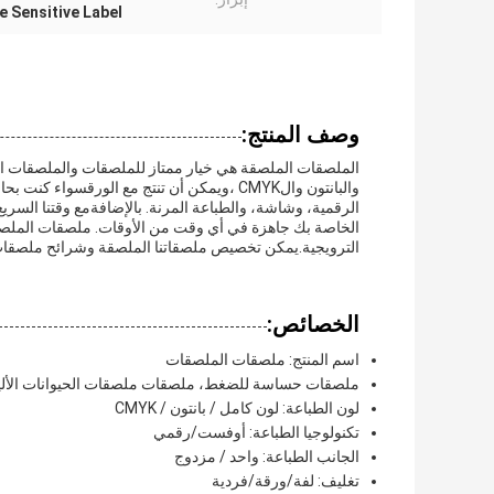
e Sensitive Label
وصف المنتج:
الملصقات الملصقة هي خيار ممتاز للملصقات والملصقات الم
والبانتون والCMYK ،ويمكن أن تنتج مع الورق
الخاصة بك جاهزة في أي وقت من الأوقات. ملصقات الملصقات
الترويجية.يمكن تخصيص ملصقاتنا الملصقة وشرائح ملصقات ا
الخصائص:
اسم المنتج: ملصقات الملصقات
ملصقات حساسة للضغط، ملصقات ملصقات الحيوانات الأل
لون الطباعة: لون كامل / بانتون / CMYK
تكنولوجيا الطباعة: أوفست/رقمي
الجانب الطباعة: واحد / مزدوج
تغليف: لفة/ورقة/فردية