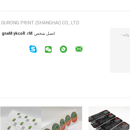
GURONG PRINT (SHANGHAI) CO., LTD.
اتصل شخص:
Mr. Rocky Meng