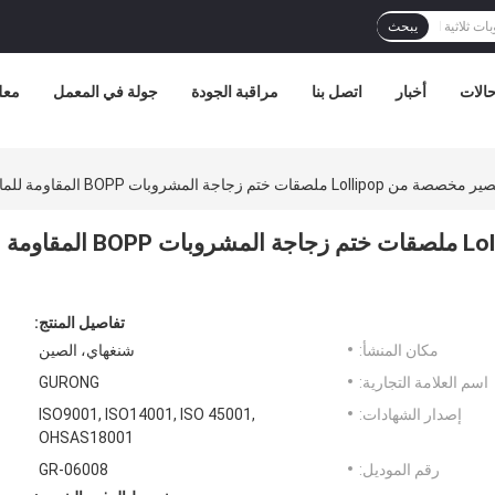
يبحث
الات
أخبار
اتصل بنا
مراقبة الجودة
جولة في المعمل
معل
 ختم زجاجة المشروبات BOPP المقاومة للماء
ملصقات زجاجة عصير مخصصة من Lollipop ملصقات ختم زجاجة المشروبات BOPP المقاومة
تفاصيل المنتج:
مكان المنشأ:
شنغهاي، الصين
اسم العلامة التجارية:
GURONG
إصدار الشهادات:
ISO9001, ISO14001, ISO 45001,
OHSAS18001
رقم الموديل:
GR-06008