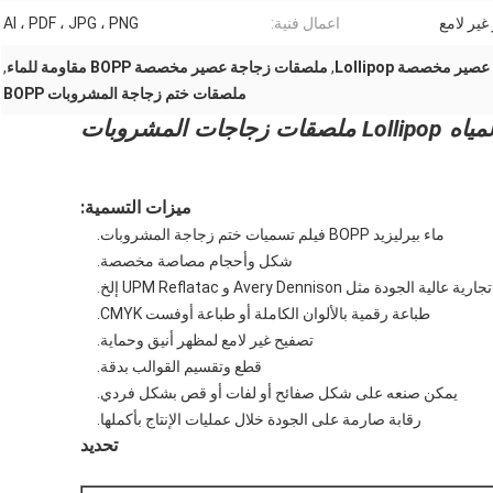
غير لامع
اعمال فنية:
AI ، PDF ، JPG ، PNG
ر مخصصة Lollipop
,
ملصقات زجاجة عصير مخصصة BOPP مقاومة للماء
,
ملصقات ختم زجاجة المشروبات BOPP
ملصقات ختم زجاجة مشروبات المياه Lollipop ملصقات زجاجات المشروبات
ميزات التسمية:
ماء بيرليزيد BOPP فيلم تسميات ختم زجاجة المشروبات.
شكل وأحجام مصاصة مخصصة.
 مثل Avery Dennison و UPM Reflatac إلخ.
طباعة رقمية بالألوان الكاملة أو طباعة أوفست CMYK.
تصفيح غير لامع لمظهر أنيق وحماية.
قطع وتقسيم القوالب بدقة.
يمكن صنعه على شكل صفائح أو لفات أو قص بشكل فردي.
رقابة صارمة على الجودة خلال عمليات الإنتاج بأكملها.
تحديد