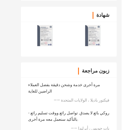
شهادة
زبون مراجعة
مرة أخرى خدمة وشحن دقيقة بفضل العملاء
الراضين للغاية
—— فيكتور باديلا ، الولايات المتحدة
روكي بائع لا يصدق. تواصل رائع ووقت تسليم رائع -
بالتأكيد سنعمل معه مرة أخرى.
—— بات جويس ، أيرلندا