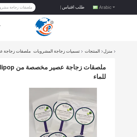
طلب اقتباس
|
Arabic
ح
منزل
المنتجات
تسميات زجاجة المشروبات
ملصقات زجاجة عصير مخصصة من Lollipop ملصقات
للماء