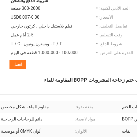
شروط الدفع والشحن:
الحد الأدنى لكمية:
300-2000 قطعة
الأسعار:
USD0.007-0.30
تفاصيل التغليف:
فيلم بلاستيك داخلي ، كرتون خارجي
وقت التسليم:
2-5 أيام عمل
شروط الدفع:
T / T ، ويسترن يونيون ، L / C.
القدرة على العرض:
100،000 - 1،000،000 قطعة في اليوم
اتصل
ت الختم
بقعة ضوء:
مقاوم للماء ، شكل مخصص
BO
مواد لاصقة:
دائم للزجاجات الزجاجية
لفات
الألوان:
ألوان CMYK أو موضعية