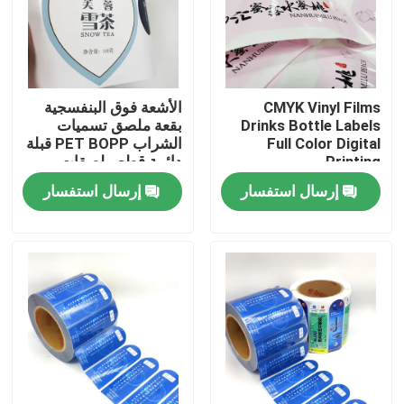
المنتجات
CMYK Vinyl Films
الأشعة فوق البنفسجية
ملصقات ملصقات لاصقة
Drinks Bottle Labels
بقعة ملصق تسميات
Full Color Digital
الشراب PET BOPP قبلة
Printing
دائمة قطع ملصقات
ملصقات ملصقات التعبئة والتغليف
الفينيل
إرسال استفسار
إرسال استفسار
تسميات البيع بالتجزئة المخصصة
ملصقات الطعام اللاصق
تسميات زجاجة المشروبات
تسميات مستحضرات التجميل للماء